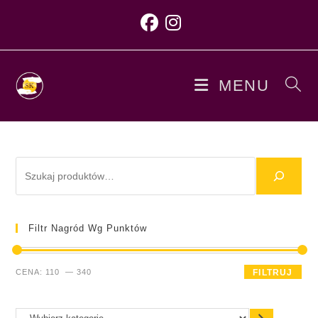
MENU
Filtr Nagród Wg Punktów
CENA:
110
—
340
FILTRUJ