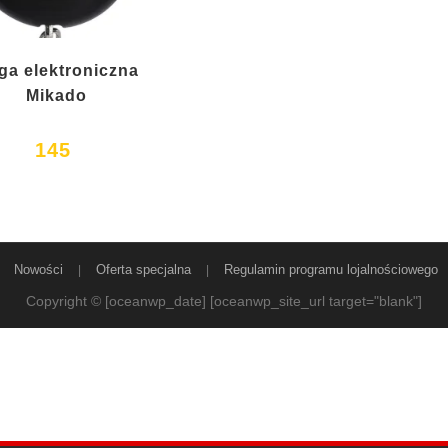
ga elektroniczna
Mikado
145
Nowości
Oferta specjalna
Regulamin programu lojalnościowego
Copyright © [oceanwp_date] [oceanwp_site_url target="blank"]