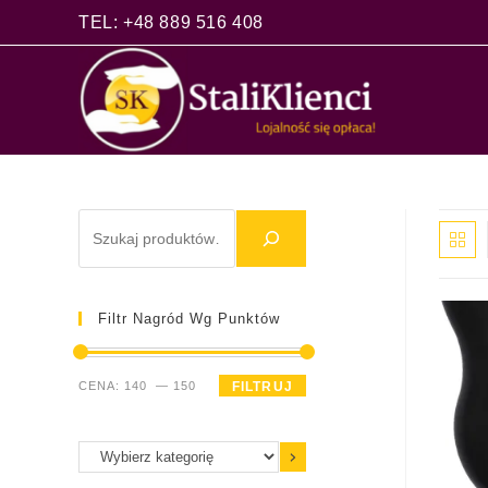
TEL: +48 889 516 408
Filtr Nagród Wg Punktów
CENA:
140
—
150
FILTRUJ