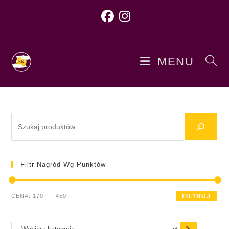
MENU
Filtr Nagród Wg Punktów
CENA:
170
—
450
FILTRUJ