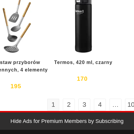
staw przyborów
Termos, 420 ml, czarny
nnych, 4 elementy
170
195
1
2
3
4
…
1
Hide Ads for Premium Members by Subscribing
Nowości
Oferta specjalna
Regulamin programu lojalnościowego