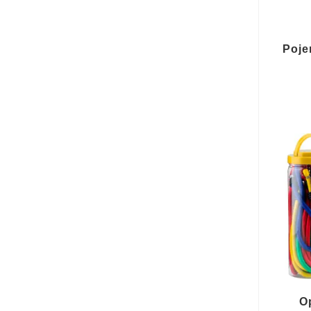
Poje
O