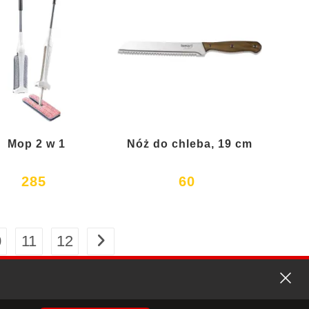
Mop 2 w 1
Nóż do chleba, 19 cm
285
60
0
11
12
Polityka prywatności
Kontakt