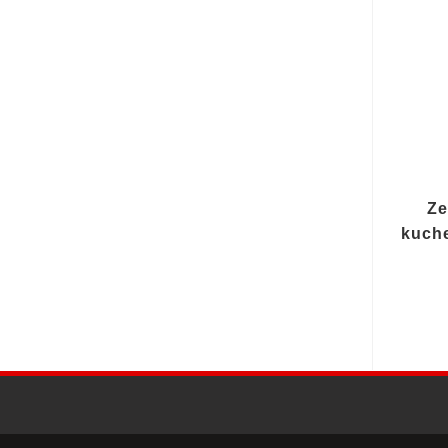
Ze
kuche
Strona główna
Katalog nagród