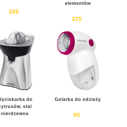
elementów
205
225
yciskarka do
Golarka do odzieży
cytrusów, stal
nierdzewna
95