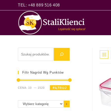
TEL: +48 889 516 408
Filtr Nagród Wg Punktów
CENA:
10
—
1520
FILTRUJ