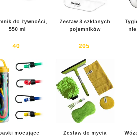
mnik do żywności,
Zestaw 3 szklanych
Tygi
550 ml
pojemników
nie
40
205
paski mocujące
Zestaw do mycia
Wóze