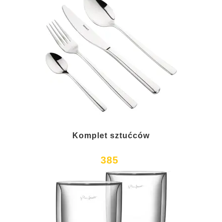
Komplet sztućców
385