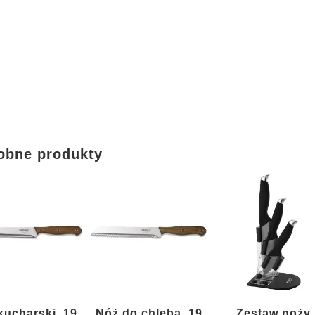
obne produkty
kucharski, 19
Nóż do chleba, 19
Zestaw noży