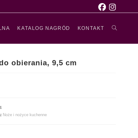
LNA
KATALOG NAGRÓD
KONTAKT
do obierania, 9,5 cm
4
a:
Noże i nożyce kuchenne