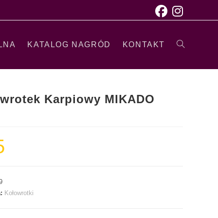
LNA
KATALOG NAGRÓD
KONTAKT
wrotek Karpiowy MIKADO
1
5
9
a:
Kołowrotki