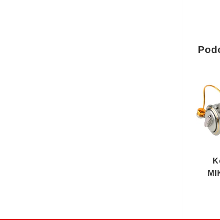
Pod
K
MI