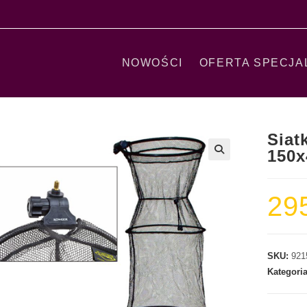
NOWOŚCI
OFERTA SPECJA
Siat
150
29
SKU:
921
Kategori