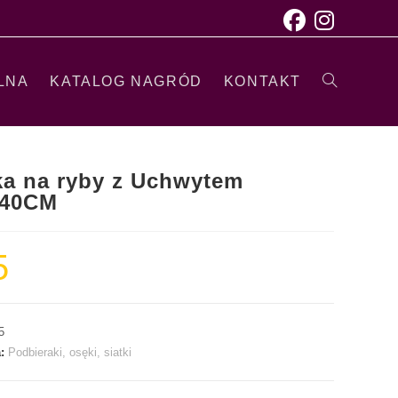
LNA
KATALOG NAGRÓD
KONTAKT
ka na ryby z Uchwytem
x40CM
5
5
a:
Podbieraki, osęki, siatki