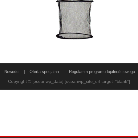
Nowości
Oferta specjalna
Regulamin programu lojalnościowego
Copyright © [oceanwp_date] [oceanwp_site_url target="blank"]