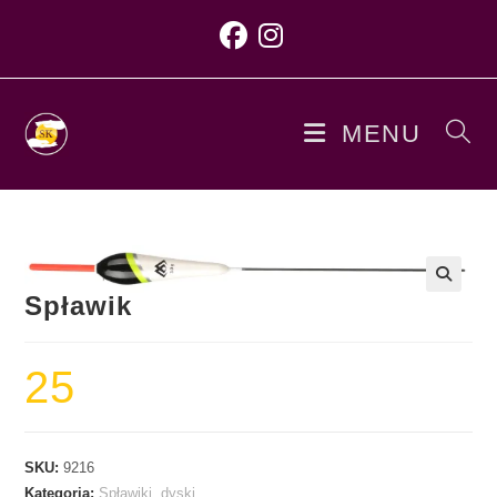
MENU
Spławik
25
SKU:
9216
Kategoria:
Spławiki, dyski